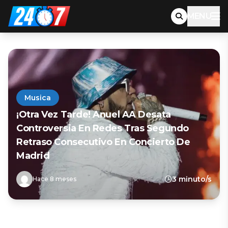
MENU
Musica
¡Otra Vez Tarde! Anuel AA Desata
Controversia En Redes Tras Segundo
Retraso Consecutivo En Concierto De
Madrid
3 minuto/s
Hace 8 meses