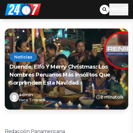
MENU
Noticias
Duende, Elfo Y Merry Christmas: Los
Nombres Peruanos Más Insólitos Que
Sorprenden Esta Navidad
admin
2 minuto/s
Hace 7 meses
Redacción Panamericana