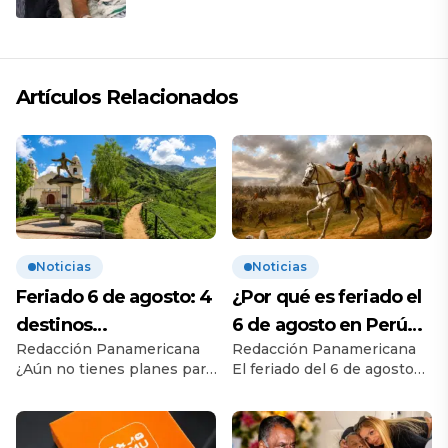
Artículos Relacionados
Noticias
Noticias
Feriado 6 de agosto: 4
¿Por qué es feriado el
destinos
6 de agosto en Perú?
Redacción Panamericana
Redacción Panamericana
recomendados para
Esta es la historia
¿Aún no tienes planes para
El feriado del 6 de agosto
disfrutar el descanso
el feriado? Este 6 de
conmemora la Batalla de
agosto, feriado nacional por
Junín, uno de los
el bicentenario de la
enfrentamientos más