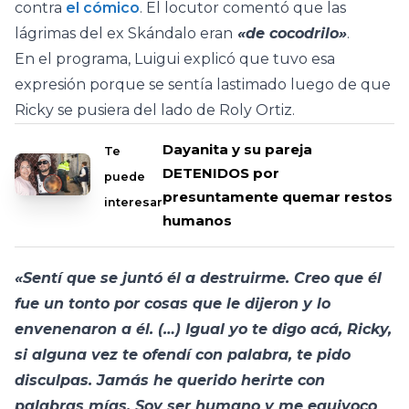
contra
el cómico
. El locutor comentó que las
lágrimas del ex Skándalo eran
«de cocodrilo»
.
En el programa, Luigui explicó que tuvo esa
expresión porque se sentía lastimado luego de que
Ricky se pusiera del lado de Roly Ortiz.
Dayanita y su pareja
Te
DETENIDOS por
puede
presuntamente quemar restos
interesar
humanos
«Sentí que se juntó él a destruirme. Creo que él
fue un tonto por cosas que le dijeron y lo
envenenaron a él. (…) Igual yo te digo acá, Ricky,
si alguna vez te ofendí con palabra, te pido
disculpas. Jamás he querido herirte con
palabras mías. Soy ser humano y me equivoco