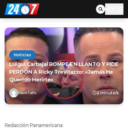
MENU
Noticias
Luigui Carbajal ROMPE EN LLANTO Y PIDE
PERDÓN A Ricky Trevitazzo: «Jamás He
Querido Herirte»
2 minuto/s
Hace 1 año
Redacción Panamericana