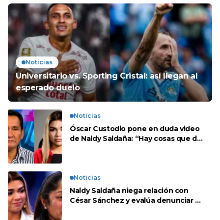
Noticias
Universitario vs. Sporting Cristal: así llegan al
esperado duelo
Noticias
Óscar Custodio pone en duda video
de Naldy Saldaña: “Hay cosas que de
repente se han editado”
Noticias
Naldy Saldaña niega relación con
César Sánchez y evalúa denunciar a
su esposa: “Es una difamación”