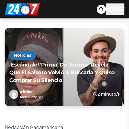
MENU
Noticias
¡Escándalo! ‘Prima’ De Josimar Revela
Que El Salsero Volvió A Buscarla Y Quiso
Comprar Su Silencio
admin
2 minuto/s
Hace 9 meses
Redacción Panamericana