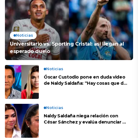
Noticias
Universitario vs. Sporting Cristal: así llegan al
esperado duelo
Noticias
Óscar Custodio pone en duda video
de Naldy Saldaña: “Hay cosas que de
repente se han editado”
Noticias
Naldy Saldaña niega relación con
César Sánchez y evalúa denunciar a
su esposa: “Es una difamación”