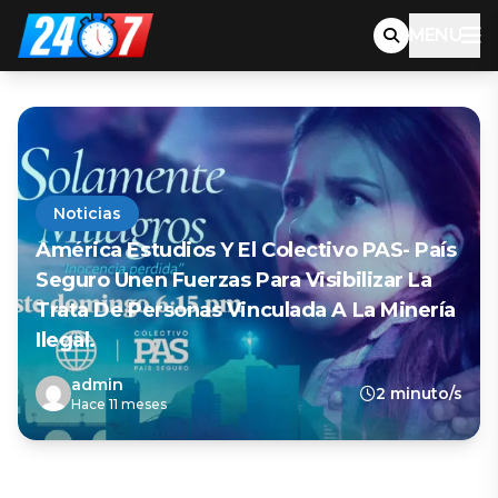
MENU
Noticias
América Estudios Y El Colectivo PAS- País
Seguro Unen Fuerzas Para Visibilizar La
Trata De Personas Vinculada A La Minería
Ilegal.
admin
2 minuto/s
Hace 11 meses