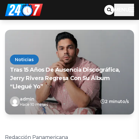
MENU
Noticias
Tras 15 Años De Ausencia Discográfica,
Jerry Rivera Regresa Con Su Álbum
“Llegué Yo”
admin
2 minuto/s
Hace 10 meses
Redacción Panamericana