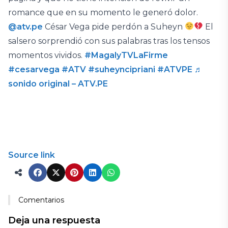
romance que en su momento le generó dolor.
@atv.pe
César Vega pide perdón a Suheyn
El
salsero sorprendió con sus palabras tras los tensos
momentos vividos.
#MagalyTVLaFirme
#cesarvega
#ATV
#suheyncipriani
#ATVPE
♬
sonido original – ATV.PE
Source link
Comentarios
Deja una respuesta