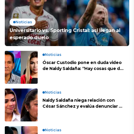
Noticias
Universitario vs. Sporting Cristal: así llegan al
esperado duelo
Noticias
Óscar Custodio pone en duda video
de Naldy Saldaña: “Hay cosas que de
repente se han editado”
Noticias
Naldy Saldaña niega relación con
César Sánchez y evalúa denunciar a
su esposa: “Es una difamación”
Noticias