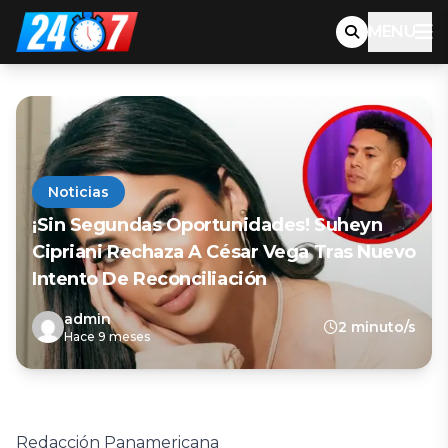
MENU
Noticias
¡Sin Segundas Oportunidades! Suheyn
Cipriani Rechaza A César Vega Tras Nuevo
Intento De Reconciliación
admin
2 minuto/s
Hace 9 meses
Redacción Panamericana