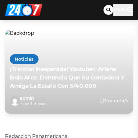
MENU
Noticias
¡Traición Inesperada! Youtuber, Ariana
Bolo Arce, Denuncia Que Su Contadora Y
Amiga La Estafó Con S/40.000
admin
2 minuto/s
Hace 9 meses
Redacción Panamericana