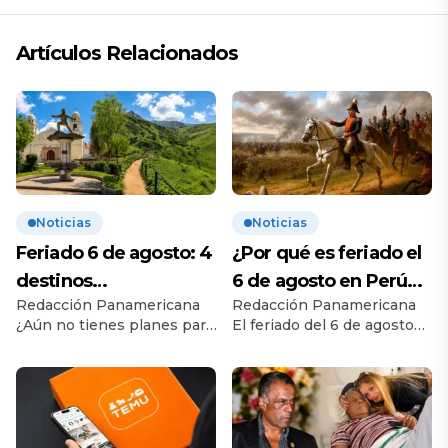
Artículos Relacionados
Noticias
Noticias
Feriado 6 de agosto: 4
¿Por qué es feriado el
destinos
6 de agosto en Perú?
Redacción Panamericana
Redacción Panamericana
recomendados para
Esta es la historia
¿Aún no tienes planes para
El feriado del 6 de agosto
disfrutar el descanso
el feriado? Este 6 de
conmemora la Batalla de
agosto, feriado nacional por
Junín, uno de los
el bicentenario de la
enfrentamientos más
Batalla de Junín, miles de
importantes de la
peruanos aprovecharán el
independencia del Perú.
día de descanso para salir
Conoce su origen, su