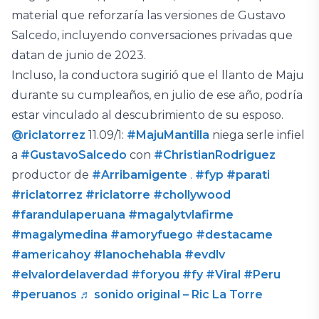
material que reforzaría las versiones de Gustavo
Salcedo, incluyendo conversaciones privadas que
datan de junio de 2023.
Incluso, la conductora sugirió que el llanto de Maju
durante su cumpleaños, en julio de ese año, podría
estar vinculado al descubrimiento de su esposo.
@riclatorrez
11.09/1:
#MajuMantilla
niega serle infiel
a
#GustavoSalcedo
con
#ChristianRodriguez
productor de
#Arribamigente
.
#fyp
#parati
#riclatorrez
#riclatorre
#chollywood
#farandulaperuana
#magalytvlafirme
#magalymedina
#amoryfuego
#destacame
#americahoy
#lanochehabla
#evdlv
#elvalordelaverdad
#foryou
#fy
#Viral
#Peru
#peruanos
♬ sonido original – Ric La Torre