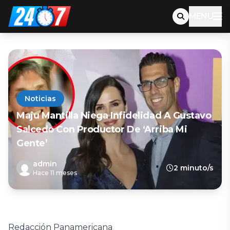
MENU
Noticias
Maju Mantilla Niega Infidelidad A Gustavo
Salcedo Con Productor De ‘Arriba Mi
Gente’
admin
2 minuto/s
Hace 11 meses
Redacción Panamericana