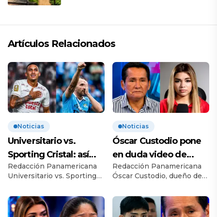
Artículos Relacionados
Noticias
Noticias
Universitario vs.
Óscar Custodio pone
Sporting Cristal: así
en duda video de
Redacción Panamericana
Redacción Panamericana
llegan al esperado
Naldy Saldaña: “Hay
Universitario vs. Sporting
Óscar Custodio, dueño de
duelo
cosas que de repente
Cristal se miden por la
La Bella Luz, puso en duda
se han editado”
cuarta jornada del Torneo
la autenticidad de los
Clausura 2026, en un
videos difundidos por
partido clave para ambos.
Naldy Saldaña y aseguró