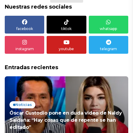
Nuestras redes sociales
facebook
tiktok
whatsapp
instagram
youtube
telegram
Entradas recientes
Noticias
Óscar Custodio pone en duda video de Naldy
Saldaña: “Hay cosas que de repente se han
editado”