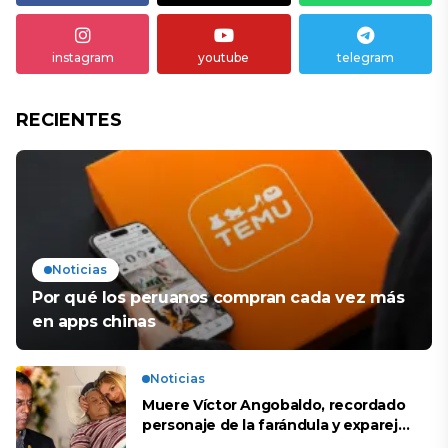
instagram
youtube
telegram
RECIENTES
Noticias
Por qué los peruanos compran cada vez más
en apps chinas
Noticias
Muere Víctor Angobaldo, recordado
personaje de la farándula y expareja
de Shirley Cherres