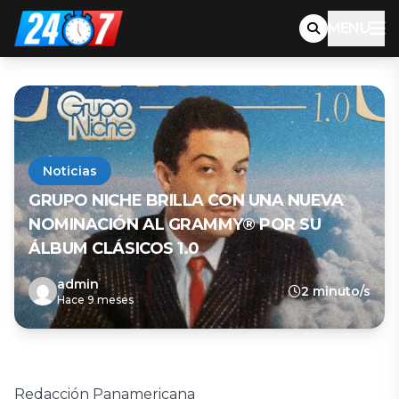
MENU
Noticias
GRUPO NICHE BRILLA CON UNA NUEVA
NOMINACIÓN AL GRAMMY® POR SU
ÁLBUM CLÁSICOS 1.0
admin
2 minuto/s
Hace 9 meses
Redacción Panamericana