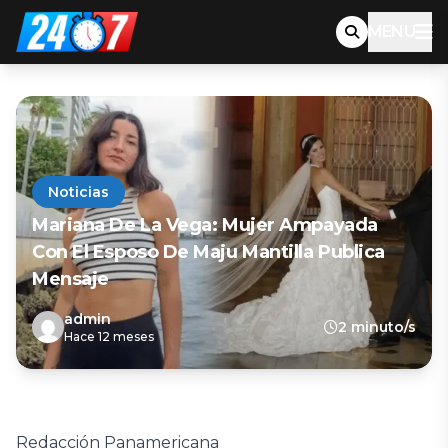
MENU
Noticias
Mariana De La Vega: Mujer Ampayada
Con El Esposo De Maju Mantilla Publica
Mensaje
admin
2 minuto/s
Hace 12 meses
Redacción Panamericana