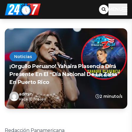
MENU
Noticias
¡Orgullo Peruano! Yahaira Plasencia Dirá
Presente En El “Día Nacional De La Zalsa”
En Puerto Rico
admin
2 minuto/s
Hace 10 meses
Redacción Panamericana