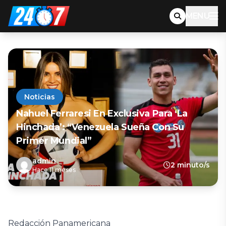
MENU
Noticias
Nahuel Ferraresi En Exclusiva Para ‘La
Hinchada’: “Venezuela Sueña Con Su
Primer Mundial”
admin
2 minuto/s
Hace 11 meses
Redacción Panamericana