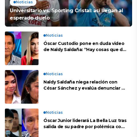
Noticias
Universitario vs. Sporting Cristal: así llegan al
esperado duelo
Noticias
Óscar Custodio pone en duda video
de Naldy Saldaña: “Hay cosas que de
repente se han editado”
Noticias
Naldy Saldaña niega relación con
César Sánchez y evalúa denunciar a
su esposa: “Es una difamación”
Noticias
Óscar Junior liderará La Bella Luz tras
salida de su padre por polémica con
Naldy Saldaña