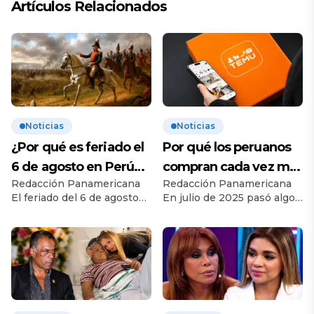
Artículos Relacionados
Noticias
Noticias
¿Por qué es feriado el
Por qué los peruanos
6 de agosto en Perú?
compran cada vez más
Redacción Panamericana
Redacción Panamericana
Esta es la historia
en apps chinas
El feriado del 6 de agosto
En julio de 2025 pasó algo
conmemora la Batalla de
que hace tres años parecía
Junín, uno de los
improbable. Temu superó a
enfrentamientos más
Falabella y se convirtió en
importantes de la
el marketplace más
independencia del Perú.
visitado del Perú, con 21,9
Conoce su origen, su
millones de visitas frente a
importancia histórica y qué
los 20,1 millones de la
derechos tienen los
cadena local. En julio de