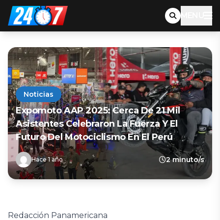
MENU
Noticias
Expomoto AAP 2025: Cerca De 21 Mil
Asistentes Celebraron La Fuerza Y El
Futuro Del Motociclismo En El Perú
2 minuto/s
Hace 1 año
Redacción Panamericana