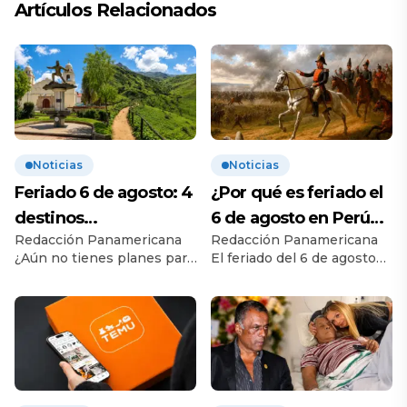
Artículos Relacionados
Noticias
Noticias
Feriado 6 de agosto: 4
¿Por qué es feriado el
destinos
6 de agosto en Perú?
Redacción Panamericana
Redacción Panamericana
recomendados para
Esta es la historia
¿Aún no tienes planes para
El feriado del 6 de agosto
disfrutar el descanso
el feriado? Este 6 de
conmemora la Batalla de
agosto, feriado nacional por
Junín, uno de los
el bicentenario de la
enfrentamientos más
Batalla de Junín, miles de
importantes de la
peruanos aprovecharán el
independencia del Perú.
día de descanso para salir
Conoce su origen, su
de la rutina. Si buscas una
importancia histórica y qué
escapada de un día o un
derechos tienen los