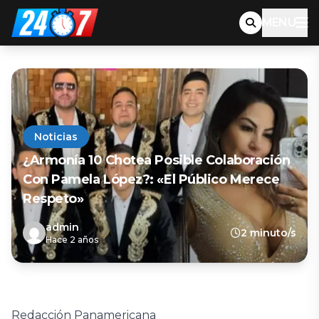
MENU
Noticias
¿Armonía 10 Chotea Posible Colaboración
Con Pamela López?: «El Público Merece
Respeto»
admin
2 minuto/s
Hace 2 años
Redacción Panamericana