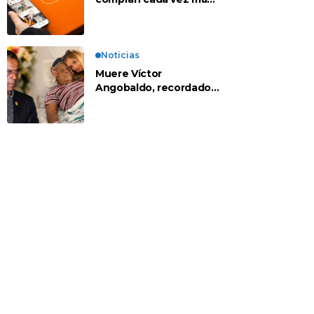
en apps chinas
Noticias
Muere Víctor
Angobaldo, recordado
personaje de la
farándula y expareja de
Shirley Cherres