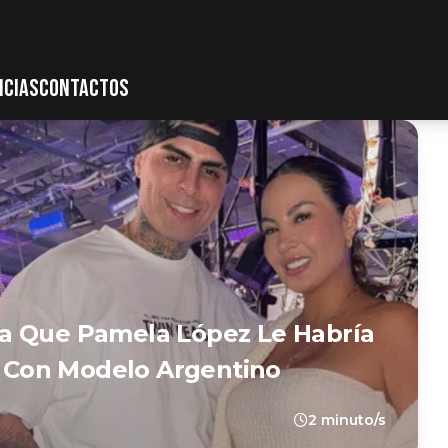
ICIAS
CONTACTOS
a Que Pamela López Le Habría
el Con Modelo Argentino
2 minuto/s