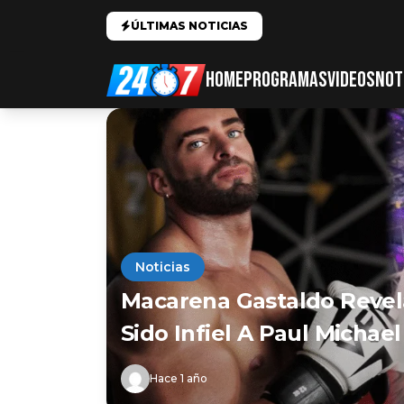
ÚLTIMAS NOTICIAS
HOME
PROGRAMAS
VIDEOS
NOT
Noticias
Macarena Gastaldo Revel
Sido Infiel A Paul Micha
Hace 1 año