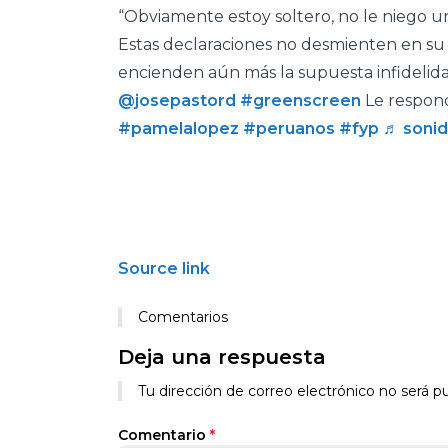
“Obviamente estoy soltero, no le niego un 
Estas declaraciones no desmienten en su t
encienden aún más la supuesta infidelida
@josepastord
#greenscreen
Le respondi
#pamelalopez
#peruanos
#fyp
♬ sonid
Source link
Comentarios
Deja una respuesta
Tu dirección de correo electrónico no será pu
Comentario
*