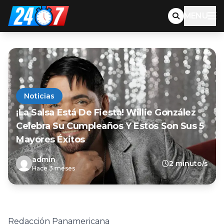
MENU
Noticias
¡La Salsa Está De Fiesta! Willie González
Celebra Su Cumpleaños Y Estos Son Sus 5
Mayores Éxitos
admin
2 minuto/s
Hace 3 meses
Redacción Panamericana