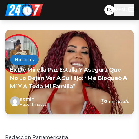
MENU
Noticias
Ex De Mirella Paz Estalla Y Asegura Que
No Lo Dejan Ver A Su Hijo: “Me Bloqueó A
Mí Y A Toda Mi Familia”
admin
2 minuto/s
Hace 11 meses
Redacción Panamericana