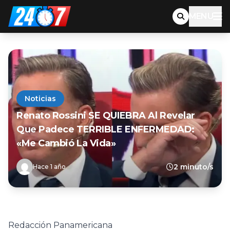
MENU
Noticias
Renato Rossini SE QUIEBRA Al Revelar
Que Padece TERRIBLE ENFERMEDAD:
«Me Cambió La Vida»
2 minuto/s
Hace 1 año
Redacción Panamericana