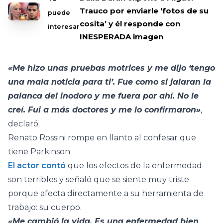
Trauco por enviarle ‘fotos de su
puede
cosita’ y él responde con
interesar
INESPERADA imagen
«Me hizo unas pruebas motrices y me dijo ‘tengo
una mala noticia para ti’. Fue como si jalaran la
palanca del inodoro y me fuera por ahí. No le
creí. Fui a más doctores y me lo confirmaron»
,
declaró.
Renato Rossini rompe en llanto al confesar que
tiene Parkinson
El actor contó
que los efectos de la enfermedad
son terribles y señaló que se siente muy triste
porque afecta directamente a su herramienta de
trabajo: su cuerpo.
«Me cambió la vida. Es una enfermedad bien