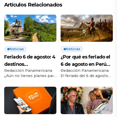
Artículos Relacionados
Noticias
Noticias
Feriado 6 de agosto: 4
¿Por qué es feriado el
destinos
6 de agosto en Perú?
Redacción Panamericana
Redacción Panamericana
recomendados para
Esta es la historia
¿Aún no tienes planes para
El feriado del 6 de agosto
disfrutar el descanso
el feriado? Este 6 de
conmemora la Batalla de
agosto, feriado nacional por
Junín, uno de los
el bicentenario de la
enfrentamientos más
Batalla de Junín, miles de
importantes de la
peruanos aprovecharán el
independencia del Perú.
día de descanso para salir
Conoce su origen, su
de la rutina. Si buscas una
importancia histórica y qué