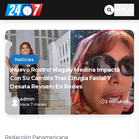
MENU
Noticias
¡Nuevo Rostro! Magaly Medina Impacta
Con Su Cambio Tras Cirugía Facial Y
Desata Revuelo En Redes
admin
2 minuto/s
Hace 7 meses
Redacción Panamericana