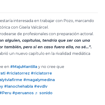
 estaría interesada en trabajar con Pozo, marcando
tórica con Gisela Valcárcel.
 rodearse de profesionales con preparación actoral.
on alguien, capítulos, tendría que ser con una
también, pero si en caso fuera ella, no sé…”.
abrió un nuevo capítulo en la rivalidad mediática
ee en
#MajuMantilla
y no cree que
ati
#riclatorrez
#riclatorre
lytvlafirme
#magalymedina
oy
#lanochehabla
#evdlv
#Peru
#peruanos
♬ sonido