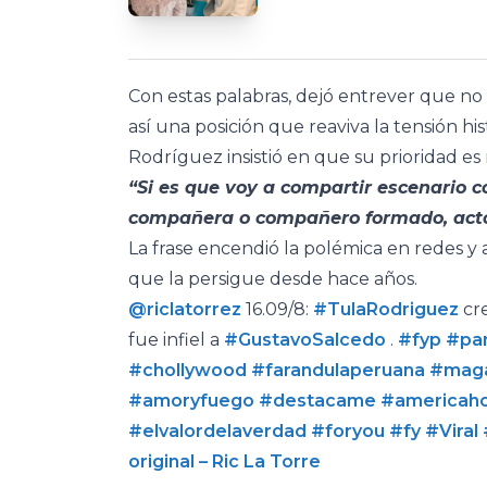
Con estas palabras, dejó entrever que no
así una posición que reaviva la tensión his
Rodríguez insistió en que su prioridad es
“Si es que voy a compartir escenario c
compañera o compañero formado, actor 
La frase encendió la polémica en redes y 
que la persigue desde hace años.
@riclatorrez
16.09/8:
#TulaRodriguez
cr
fue infiel a
#GustavoSalcedo
.
#fyp
#par
#chollywood
#farandulaperuana
#maga
#amoryfuego
#destacame
#americah
#elvalordelaverdad
#foryou
#fy
#Viral
original – Ric La Torre