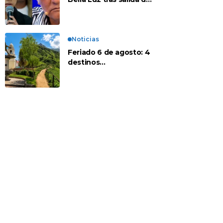
su padre por polémica
con Naldy Saldaña
Noticias
Feriado 6 de agosto: 4
destinos
recomendados para
disfrutar el descanso