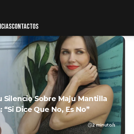
ICIAS
CONTACTOS
Silencio Sobre Maju Mantilla
: “Si Dice Que No, Es No”
2 minuto/s