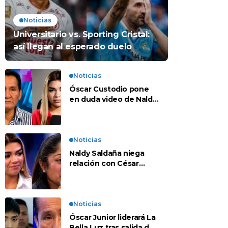
Noticias
Universitario vs. Sporting Cristal:
así llegan al esperado duelo
Noticias
Óscar Custodio pone
en duda video de Naldy
Saldaña: “Hay cosas
que de repente se han
editado”
Noticias
Naldy Saldaña niega
relación con César
Sánchez y evalúa
denunciar a su esposa:
“Es una difamación”
Noticias
Óscar Junior liderará La
Bella Luz tras salida de