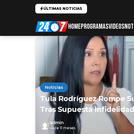
ÚLTIMAS NOTICIAS
HOME
PROGRAMAS
VIDEOS
NOT
Noticias
Tula Rodríguez Rompe Su 
Tras Supuesta Infidelidad
admin
Hace 11 meses