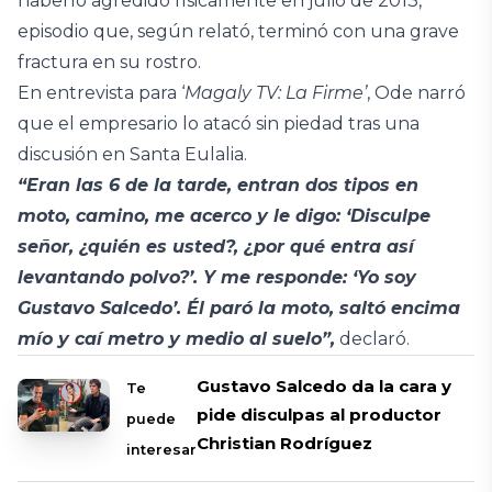
haberlo agredido físicamente en julio de 2013,
episodio que, según relató, terminó con una grave
fractura en su rostro.
En entrevista para ‘
Magaly TV: La Firme’
, Ode narró
que el empresario lo atacó sin piedad tras una
discusión en Santa Eulalia.
“Eran las 6 de la tarde, entran dos tipos en
moto, camino, me acerco y le digo: ‘Disculpe
señor, ¿quién es usted?, ¿por qué entra así
levantando polvo?’. Y me responde: ‘Yo soy
Gustavo Salcedo’. Él paró la moto, saltó encima
mío y caí metro y medio al suelo”,
declaró.
Gustavo Salcedo da la cara y
Te
pide disculpas al productor
puede
Christian Rodríguez
interesar