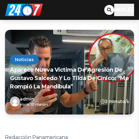
MENU
Noticias
Aparece Nueva Víctima De Agresión De
Gustavo Salcedo Y Lo Tilda De Cínico: “Me
Rompió La Mandíbula”
admin
2 minuto/s
Hace 10 meses
Redacción Panamericana