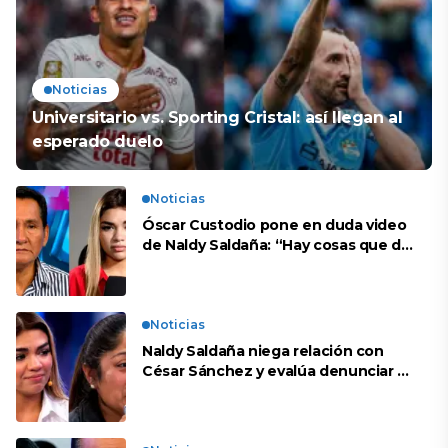
Noticias
Universitario vs. Sporting Cristal: así llegan al
esperado duelo
Noticias
Óscar Custodio pone en duda video
de Naldy Saldaña: “Hay cosas que de
repente se han editado”
Noticias
Naldy Saldaña niega relación con
César Sánchez y evalúa denunciar a
su esposa: “Es una difamación”