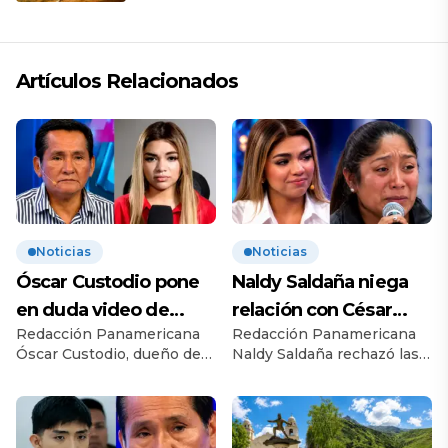
Artículos Relacionados
Noticias
Noticias
Óscar Custodio pone
Naldy Saldaña niega
en duda video de
relación con César
Redacción Panamericana
Redacción Panamericana
Naldy Saldaña: “Hay
Sánchez y evalúa
Óscar Custodio, dueño de
Naldy Saldaña rechazó las
cosas que de repente
denunciar a su esposa:
La Bella Luz, puso en duda
declaraciones de Mary
se han editado”
“Es una difamación”
la autenticidad de los
Meza, esposa de César
videos difundidos por
Sánchez, sobre un
Naldy Saldaña y aseguró
supuesto vínculo entre