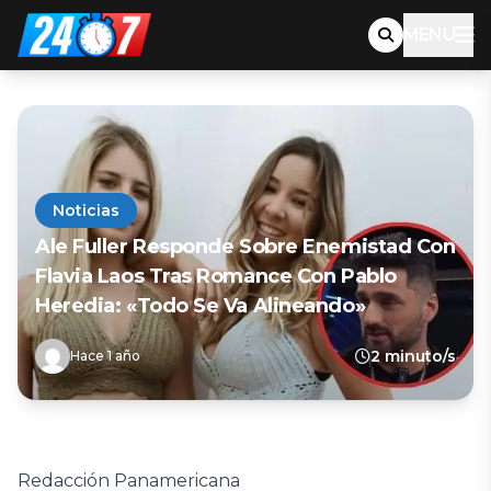
MENU
Noticias
Ale Fuller Responde Sobre Enemistad Con
Flavia Laos Tras Romance Con Pablo
Heredia: «Todo Se Va Alineando»
2 minuto/s
Hace 1 año
Redacción Panamericana