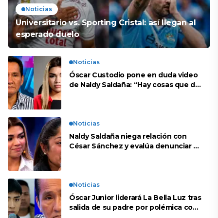
Noticias
Universitario vs. Sporting Cristal: así llegan al
esperado duelo
Noticias
Óscar Custodio pone en duda video
de Naldy Saldaña: “Hay cosas que de
repente se han editado”
Noticias
Naldy Saldaña niega relación con
César Sánchez y evalúa denunciar a
su esposa: “Es una difamación”
Noticias
Óscar Junior liderará La Bella Luz tras
salida de su padre por polémica con
Naldy Saldaña