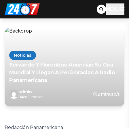
MENU
Noticias
Servando Y Florentino Anuncian Su Gira
Mundial Y Llegan A Perú Gracias A Radio
Panamericana
admin
2 minuto/s
Hace 11 meses
Redacción Panamericana