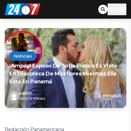
MENU
Noticias
¡Ampay! Esposo De Sofía Franco Es Visto
En Discoteca De Miraflores Mientras Ella
Está En Panamá
admin
2 minuto/s
Hace 12 meses
Redacción Panamericana