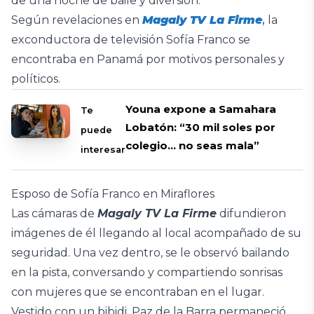
de una noche de baile y diversión.
Según revelaciones en
Magaly TV La Firme
,
la
exconductora de televisión Sofía Franco se
encontraba en Panamá por motivos personales y
políticos.
Youna expone a Samahara
Te
Lobatón: “30 mil soles por
puede
colegio… no seas mala”
interesar
Esposo de Sofía Franco en Miraflores
Las cámaras de
Magaly TV La Firme
difundieron
imágenes de él llegando al local acompañado de su
seguridad. Una vez dentro, se le observó bailando
en la pista, conversando y compartiendo sonrisas
con mujeres que se encontraban en el lugar.
Vestido con un bibidi, Paz de la Barra permaneció