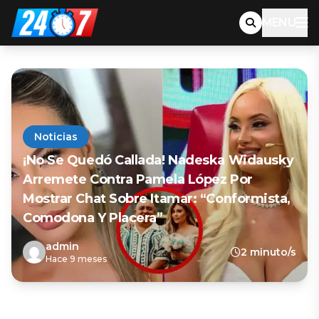
MENU
Noticias
¡No Se Quedó Callada! Nadeska Widausky
Arremete Contra Pamela López Por
Mostrar Chat Sobre Itamar: “Conformista,
Comodona Y Placera”
admin
2 minuto/s
Hace 9 meses