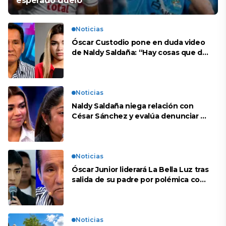
esperado duelo
Noticias
Óscar Custodio pone en duda video
de Naldy Saldaña: “Hay cosas que de
repente se han editado”
Noticias
Naldy Saldaña niega relación con
César Sánchez y evalúa denunciar a
su esposa: “Es una difamación”
Noticias
Óscar Junior liderará La Bella Luz tras
salida de su padre por polémica con
Naldy Saldaña
Noticias