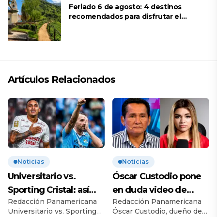
Feriado 6 de agosto: 4 destinos
recomendados para disfrutar el
descanso
Artículos Relacionados
Noticias
Noticias
Universitario vs.
Óscar Custodio pone
Sporting Cristal: así
en duda video de
Redacción Panamericana
Redacción Panamericana
llegan al esperado
Naldy Saldaña: “Hay
Universitario vs. Sporting
Óscar Custodio, dueño de