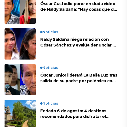
Óscar Custodio pone en duda video
de Naldy Saldaña: “Hay cosas que de
repente se han editado”
Noticias
Naldy Saldaña niega relación con
César Sánchez y evalúa denunciar a
su esposa: “Es una difamación”
Noticias
Óscar Junior liderará La Bella Luz tras
salida de su padre por polémica con
Naldy Saldaña
Noticias
Feriado 6 de agosto: 4 destinos
recomendados para disfrutar el
descanso