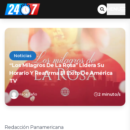
MENU
Noticias
“Los Milagros De La Rosa” Lidera Su
Horario Y Reafirma El Éxito De América
TV
2 minuto/s
Hace 1 año
Redacción Panamericana