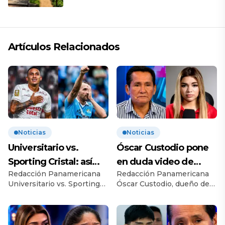
Artículos Relacionados
Noticias
Noticias
Universitario vs.
Óscar Custodio pone
Sporting Cristal: así
en duda video de
Redacción Panamericana
Redacción Panamericana
llegan al esperado
Naldy Saldaña: “Hay
Universitario vs. Sporting
Óscar Custodio, dueño de
duelo
cosas que de repente
Cristal se miden por la
La Bella Luz, puso en duda
se han editado”
cuarta jornada del Torneo
la autenticidad de los
Clausura 2026, en un
videos difundidos por
partido clave para ambos.
Naldy Saldaña y aseguró