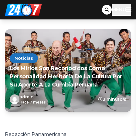
MENU
Noticias
Los Mirlos Son Reconocidos Como
Personalidad Meritoria De La Cultura Por
Su Aporte A La Cumbia Peruana
admin
3 minuto/s
Hace 7 meses
Redacción Panamericana