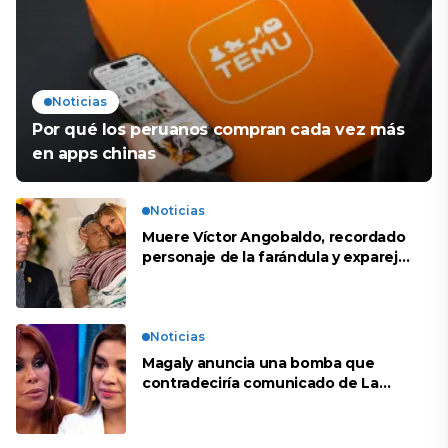
Noticias
Por qué los peruanos compran cada vez más
en apps chinas
Noticias
Muere Víctor Angobaldo, recordado
personaje de la farándula y expareja
de Shirley Cherres
Noticias
Magaly anuncia una bomba que
contradeciría comunicado de La
Bella Luz: “Hay un audio”