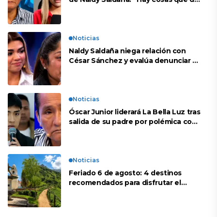
repente se han editado”
Noticias
Naldy Saldaña niega relación con
César Sánchez y evalúa denunciar a
su esposa: “Es una difamación”
Noticias
Óscar Junior liderará La Bella Luz tras
salida de su padre por polémica con
Naldy Saldaña
Noticias
Feriado 6 de agosto: 4 destinos
recomendados para disfrutar el
descanso