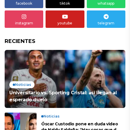
facebook
tiktok
whatsapp
instagram
youtube
telegram
RECIENTES
Noticias
Universitario vs. Sporting Cristal: así llegan al
esperado duelo
Noticias
Óscar Custodio pone en duda video
de Naldy Saldaña: “Hay cosas que de