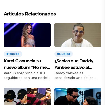
Artículos Relacionados
Musica
Musica
Karol G anuncia su
¿Sabías que Daddy
nuevo álbum “No me
Yankee estuvo al
Karol G sorprendió a sus
Daddy Yankee es
arrepiento de sentir
borde de la muerte? El
seguidores con una noticia
considerado uno de los
tanto”: conoce la
disparo que cambió su
que muchos esperaban.
artistas más importantes
fecha de estreno
vida para siempre
Durante su último
en la historia del reguetón.
concierto realizado en
Con éxitos que dieron la
Toronto, Canadá, la
vuelta al mundo, el
cantante colombiana
cantante puertorriqueño