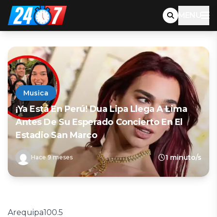
MENU
Musica
¡Ya Está En Perú! Dua Lipa Llega A Lima
Antes De Su Esperado Concierto En El
Estadio San Marco
1 minuto/s
Hace 9 meses
Arequipa
100.5