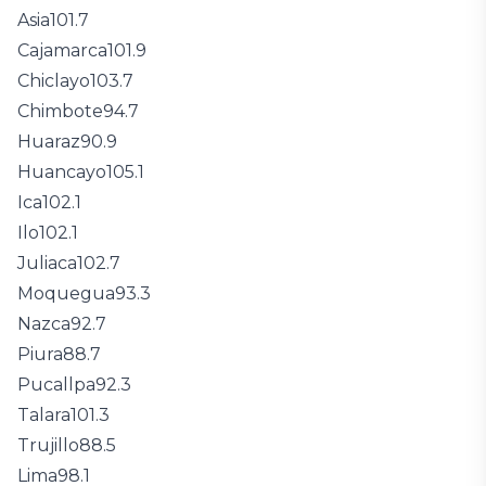
Asia
101.7
Cajamarca
101.9
Chiclayo
103.7
Chimbote
94.7
Huaraz
90.9
Huancayo
105.1
Ica
102.1
Ilo
102.1
Juliaca
102.7
Moquegua
93.3
Nazca
92.7
Piura
88.7
Pucallpa
92.3
Talara
101.3
Trujillo
88.5
Lima
98.1