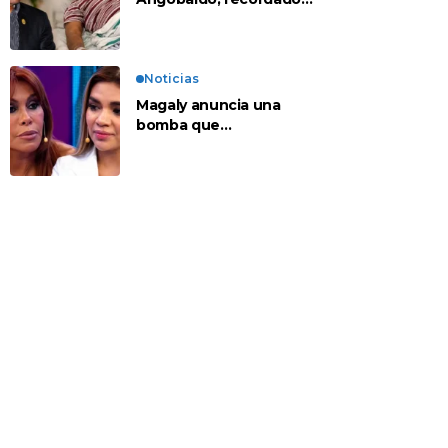
personaje de la
farándula y expareja de
Shirley Cherres
Noticias
Magaly anuncia una
bomba que
contradeciría
comunicado de La Bella
Luz: “Hay un audio”