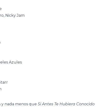
e
ro, Nicky Jam
a
geles Azules
Starr
n
ás y nada menos que
Si Antes Te Hubiera Conocido