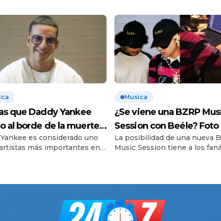
ica
Musica
as que Daddy Yankee
¿Se viene una BZRP Mus
o al borde de la muerte?
Session con Beéle? Foto
Yankee es considerado uno
La posibilidad de una nueva
sparo que cambió su vida
redes desata rumores
 artistas más importantes en
Music Session tiene a los fan
siempre
oria del reguetón. Con éxitos
de la música urbana complet
eron la vuelta al mundo, el
atentos. Esta vez, el protagon
te puertorriqueño logró
los rumores es Beéle, quien
tirse en el llamado «Big Boss»
revolucionó las redes sociales
nero gracias a una carrera
compartir una serie de fotogra
uida con esfuerzo y
en las que aparece junto al
ción. Sin embargo, antes de
reconocido productor argent