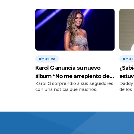
Musica
Mus
Karol G anuncia su nuevo
¿Sabí
álbum “No me arrepiento de
estuv
Karol G sorprendió a sus seguidores
Daddy 
sentir tanto”: conoce la fecha
El di
con una noticia que muchos
de los
de estreno
para 
esperaban. Durante su último
la hist
concierto realizado en Toronto,
que di
Canadá, la cantante colombiana
cantan
anunció oficialmente el lanzamiento
conver
de su nuevo álbum, poniendo fin a
del gé
los rumores que circulaban desde
constr
hace varios meses sobre una nueva
dedica