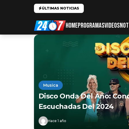
ÚLTIMAS NOTICIAS
HOME
PROGRAMAS
VIDEOS
NOT
Musica
Disco Onda Del Año: Con
Escuchadas Del 2024
Hace 1 año