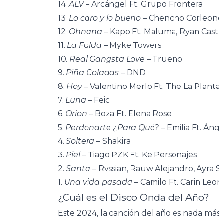
14.
ALV –
Arcángel Ft. Grupo Frontera
13.
Lo caro y lo bueno
– Chencho Corleon
12.
Ohnana –
Kapo
Ft. Maluma, Ryan Cast
11.
La Falda
– Myke Towers
10.
Real Gangsta Love
– Trueno
9.
Piña Coladas
– DND
8.
Hoy
– Valentino Merlo Ft. The La Plant
7.
Luna
– Feid
6.
Orion
– Boza Ft. Elena Rose
5.
Perdonarte ¿Para Qué?
– Emilia Ft. Án
4.
Soltera
– Shakira
3.
Piel
– Tiago PZK Ft. Ke Personajes
2.
Santa
– Rvssian, Rauw Alejandro, Ayra 
1.
Una vida pasada
– Camilo Ft. Carin Leo
¿Cuál es el Disco Onda del Año?
Este 2024, la canción del año es nada m