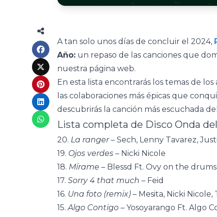
A tan solo unos días de concluir el 2024,
Año:
un repaso de las canciones que domi
nuestra página web.
En esta lista encontrarás los temas de los
las colaboraciones más épicas que conqui
descubrirás la canción más escuchada de
Lista completa de Disco Onda de
20.
La ranger
– Sech, Lenny Tavarez, Just
19.
Ojos verdes
– Nicki Nicole
18.
Mírame
– Blessd Ft. Ovy on the drums
17.
Sorry 4 that much
– Feid
16.
Una foto (remix)
– Mesita, Nicki Nicole,
15.
Algo Contigo
– Yosoyarango Ft. Algo C