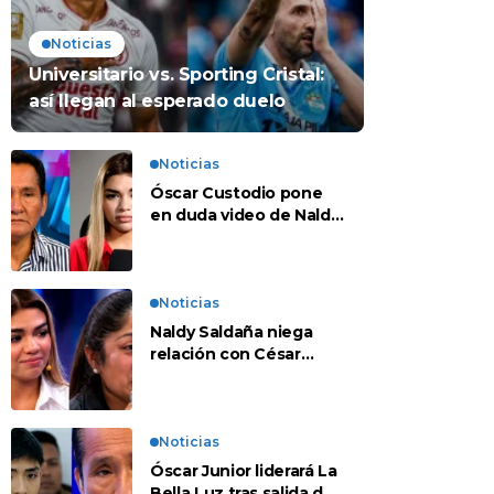
Noticias
Universitario vs. Sporting Cristal:
así llegan al esperado duelo
Noticias
Óscar Custodio pone
en duda video de Naldy
Saldaña: “Hay cosas
que de repente se han
editado”
Noticias
Naldy Saldaña niega
relación con César
Sánchez y evalúa
denunciar a su esposa:
“Es una difamación”
Noticias
Óscar Junior liderará La
Bella Luz tras salida de