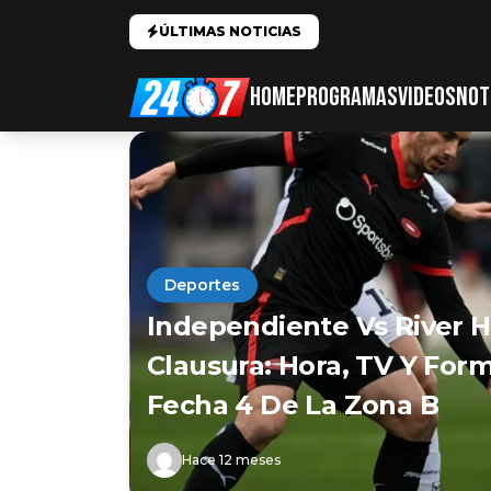
ÚLTIMAS NOTICIAS
HOME
PROGRAMAS
VIDEOS
NOT
Deportes
Independiente Vs River H
Clausura: Hora, TV Y Form
Fecha 4 De La Zona B
Hace 12 meses