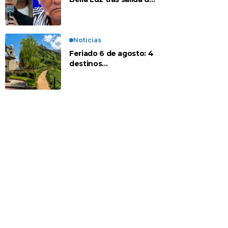
su padre por polémica
con Naldy Saldaña
Noticias
Feriado 6 de agosto: 4
destinos
recomendados para
disfrutar el descanso