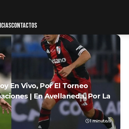
ICIAS
CONTACTOS
oy En Vivo, Por El Torneo
aciones | En Avellaneda, Por La
1 minuto/s