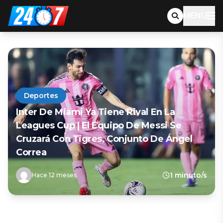
MENU
Deportes
Inter De Miami Ya Tiene Rival En La
Leagues Cup | El Equipo De Messi Se
Cruzará Con Tigres, Conjunto De Ángel
Correa
1 minuto/s
Hace 12 meses