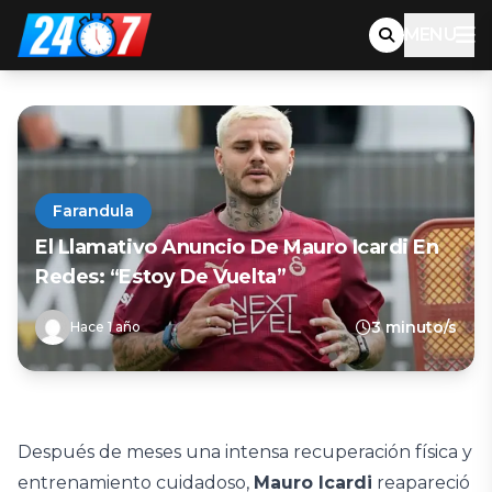
MENU
Farandula
El Llamativo Anuncio De Mauro Icardi En
Redes: “Estoy De Vuelta”
3 minuto/s
Hace 1 año
Después de meses una intensa recuperación física y
entrenamiento cuidadoso,
Mauro Icardi
reapareció