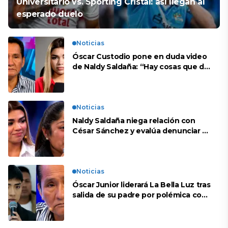
Universitario vs. Sporting Cristal: así llegan al
esperado duelo
Noticias
Óscar Custodio pone en duda video
de Naldy Saldaña: “Hay cosas que de
repente se han editado”
Noticias
Naldy Saldaña niega relación con
César Sánchez y evalúa denunciar a
su esposa: “Es una difamación”
Noticias
Óscar Junior liderará La Bella Luz tras
salida de su padre por polémica con
Naldy Saldaña