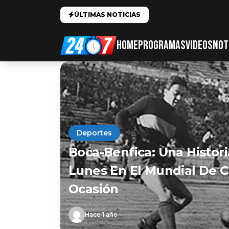
ÚLTIMAS NOTICIAS
HOME
PROGRAMAS
VIDEOS
NOT
Deportes
Boca-Benfica: Una Histori
Lunes En El Mundial De C
Ocasión
Hace 1 año