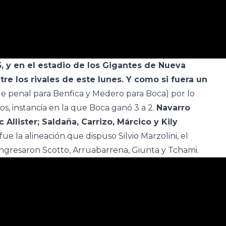
, y en el estadio de los Gigantes de Nueva
tre los rivales de este lunes. Y como si fuera un
e penal para Benfica y Medero para Boca) por lo
s, instancia en la que Boca ganó 3 a 2.
Navarro
Allister; Saldaña, Carrizo, Márcico y Kily
fue la alineación que dispuso Silvio Marzolini, el
ngresaron Scotto, Arruabarrena, Giunta y Tchami.