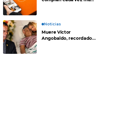
en apps chinas
Noticias
Muere Víctor
Angobaldo, recordado
personaje de la
farándula y expareja de
Shirley Cherres