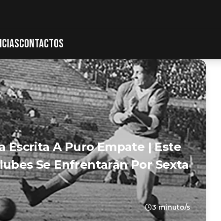
ICIAS
CONTACTOS
a Escrita A Puro Empate | Este
lubes Se Enfrentarán Por Sexta
3 minuto/s