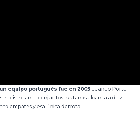
 un equipo portugués fue en 2005
cuando Porto
l registro ante conjuntos lusitanos alcanza a diez
cinco empates y esa única derrota.