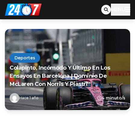
MENU
Deportes
Colapinto, Incómodo Y Último En Los
Ensayos En Barcelona | Dominio De
McLaren Con Norris Y Piastri
4 minuto/s
Hace 1 año