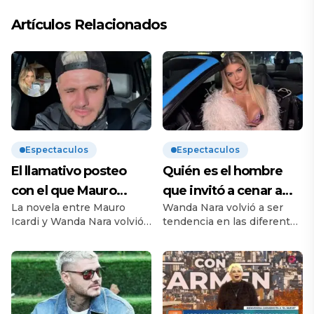
Artículos Relacionados
Espectaculos
Espectaculos
El llamativo posteo
Quién es el hombre
con el que Mauro
que invitó a cenar a
La novela entre Mauro
Wanda Nara volvió a ser
Icardi se burló de
Wanda Nara tras la
Icardi y Wanda Nara volvió
tendencia en las diferentes
Wanda Nara tras la
dura audiencia con
a encenderse luego de lo
redes sociales y tema
audiencia de divorcio
Mauro Icardi
que fue la audiencia de
principal en los diferentes
divorcio que los tuvo frente
programas de espectáculo.
a frente en Italia después
Es que la conductora de
de mucho tiempo que no
Telefe no pasó para nada
se veían las caras. En las
desapercibida en la