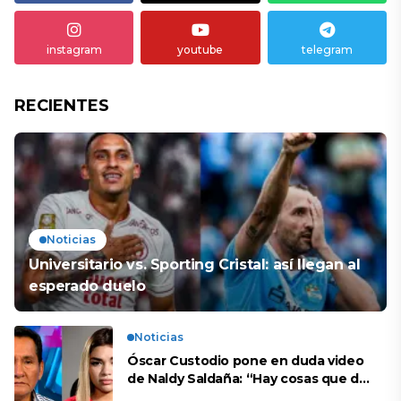
instagram
youtube
telegram
RECIENTES
Noticias
Universitario vs. Sporting Cristal: así llegan al
esperado duelo
Noticias
Óscar Custodio pone en duda video
de Naldy Saldaña: “Hay cosas que de
repente se han editado”