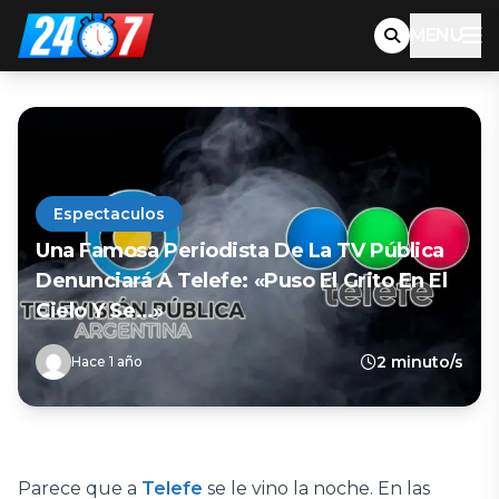
MENU
Espectaculos
Una Famosa Periodista De La TV Pública
Denunciará A Telefe: «Puso El Grito En El
Cielo Y Se…»
2 minuto/s
Hace 1 año
Parece que a
Telefe
se le vino la noche. En las