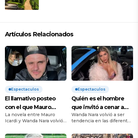
descanso
Artículos Relacionados
Espectaculos
Espectaculos
El llamativo posteo
Quién es el hombre
con el que Mauro
que invitó a cenar a
La novela entre Mauro
Wanda Nara volvió a ser
Icardi se burló de
Wanda Nara tras la
Icardi y Wanda Nara volvió
tendencia en las diferentes
Wanda Nara tras la
dura audiencia con
a encenderse luego de lo
redes sociales y tema
audiencia de divorcio
Mauro Icardi
que fue la audiencia de
principal en los diferentes