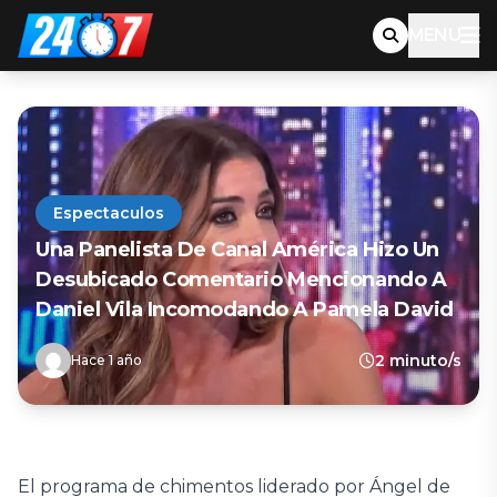
MENU
Espectaculos
Una Panelista De Canal América Hizo Un
Desubicado Comentario Mencionando A
Daniel Vila Incomodando A Pamela David
2 minuto/s
Hace 1 año
El programa de chimentos liderado por Ángel de