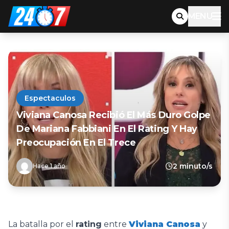
MENU
Espectaculos
Viviana Canosa Recibió El Más Duro Golpe
De Mariana Fabbiani En El Rating Y Hay
Preocupación En El Trece
2 minuto/s
Hace 1 año
La batalla por el
rating
entre
Viviana Canosa
y