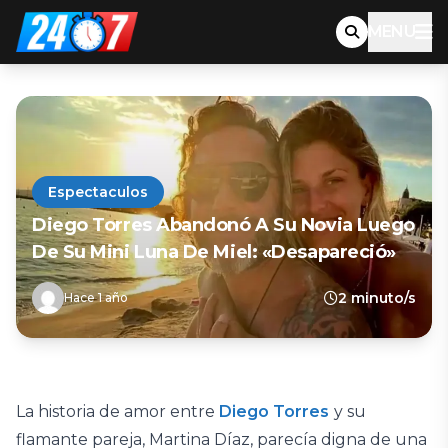
MENU
Espectaculos
Diego Torres Abandonó A Su Novia Luego
De Su Mini Luna De Miel: «Desapareció»
2 minuto/s
Hace 1 año
La historia de amor entre
Diego Torres
y su
flamante pareja, Martina Díaz, parecía digna de una