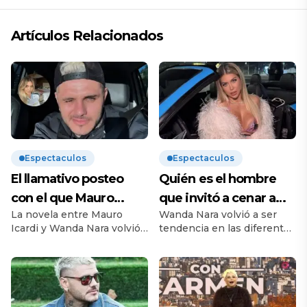
Artículos Relacionados
Espectaculos
Espectaculos
El llamativo posteo
Quién es el hombre
con el que Mauro
que invitó a cenar a
La novela entre Mauro
Wanda Nara volvió a ser
Icardi se burló de
Wanda Nara tras la
Icardi y Wanda Nara volvió
tendencia en las diferentes
Wanda Nara tras la
dura audiencia con
a encenderse luego de lo
redes sociales y tema
audiencia de divorcio
Mauro Icardi
que fue la audiencia de
principal en los diferentes
divorcio que los tuvo frente
programas de espectáculo.
a frente en Italia después
Es que la conductora de
de mucho tiempo que no
Telefe no pasó para nada