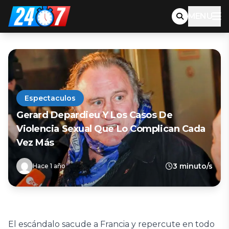
MENU
Espectaculos
Gerard Depardieu Y Los Casos De
Violencia Sexual Que Lo Complican Cada
Vez Más
3 minuto/s
Hace 1 año
El escándalo sacude a Francia y repercute en todo