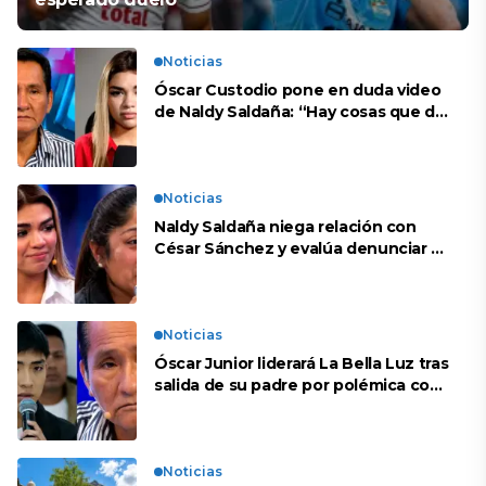
Noticias
Óscar Custodio pone en duda video
de Naldy Saldaña: “Hay cosas que de
repente se han editado”
Noticias
Naldy Saldaña niega relación con
César Sánchez y evalúa denunciar a
su esposa: “Es una difamación”
Noticias
Óscar Junior liderará La Bella Luz tras
salida de su padre por polémica con
Naldy Saldaña
Noticias