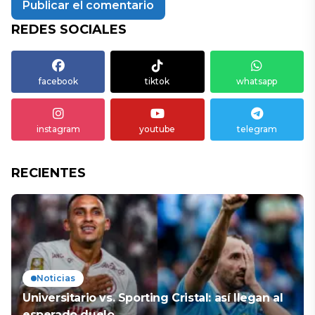
REDES SOCIALES
facebook
tiktok
whatsapp
instagram
youtube
telegram
RECIENTES
Noticias
Universitario vs. Sporting Cristal: así llegan al
esperado duelo