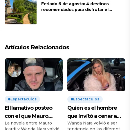
Feriado 6 de agosto: 4 destinos
recomendados para disfrutar el
descanso
Artículos Relacionados
Espectaculos
Espectaculos
El llamativo posteo
Quién es el hombre
con el que Mauro
que invitó a cenar a
La novela entre Mauro
Wanda Nara volvió a ser
Icardi se burló de
Wanda Nara tras la
Icardi y Wanda Nara volvió
tendencia en las diferentes