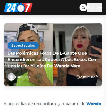
MENU
Espectaculos
Las Polémicas Fotos De L-Gante Que
Encendieron Las Redes: A Los Besos Con
Una Mujer Y Lejos De Wanda Nara
2 minuto/s
Hace 1 año
A pocos días de reconciliarse y separarse de
Wanda