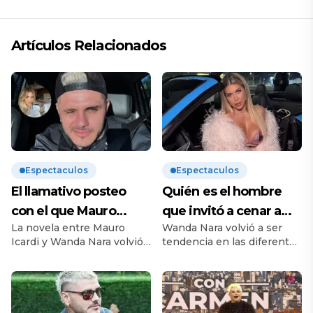
Artículos Relacionados
Espectaculos
Espectaculos
El llamativo posteo
Quién es el hombre
con el que Mauro
que invitó a cenar a
La novela entre Mauro
Wanda Nara volvió a ser
Icardi se burló de
Wanda Nara tras la
Icardi y Wanda Nara volvió
tendencia en las diferentes
Wanda Nara tras la
dura audiencia con
a encenderse luego de lo
redes sociales y tema
audiencia de divorcio
Mauro Icardi
que fue la audiencia de
principal en los diferentes
divorcio que los tuvo frente
programas de espectáculo.
a frente en Italia después
Es que la conductora de
de mucho tiempo que no
Telefe no pasó para nada