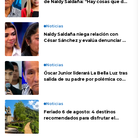
de Naldy Saldaña: “Hay cosas que de
repente se han editado”
Noticias
Naldy Saldaña niega relación con
César Sánchez y evalúa denunciar a
su esposa: “Es una difamación”
Noticias
Óscar Junior liderará La Bella Luz tras
salida de su padre por polémica con
Naldy Saldaña
Noticias
Feriado 6 de agosto: 4 destinos
recomendados para disfrutar el
descanso