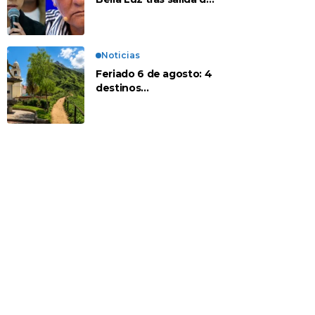
su padre por polémica
con Naldy Saldaña
Noticias
Feriado 6 de agosto: 4
destinos
recomendados para
disfrutar el descanso