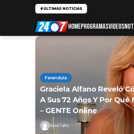
ÚLTIMAS NOTICIAS
HOME
PROGRAMAS
VIDEOS
NOT
Farandula
Graciela Alfano Reveló C
A Sus 72 Años Y Por Qué 
– GENTE Online
Hace 1 año