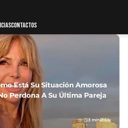
ICIAS
CONTACTOS
ómo Está Su Situación Amorosa
No Perdona A Su Última Pareja
3 minuto/s