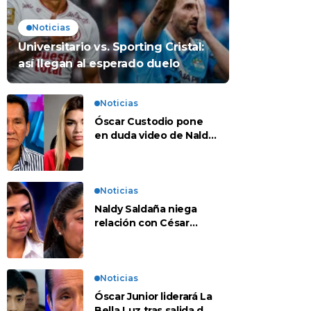
Noticias
Universitario vs. Sporting Cristal:
así llegan al esperado duelo
Noticias
Óscar Custodio pone
en duda video de Naldy
Saldaña: “Hay cosas
que de repente se han
editado”
Noticias
Naldy Saldaña niega
relación con César
Sánchez y evalúa
denunciar a su esposa:
“Es una difamación”
Noticias
Óscar Junior liderará La
Bella Luz tras salida de