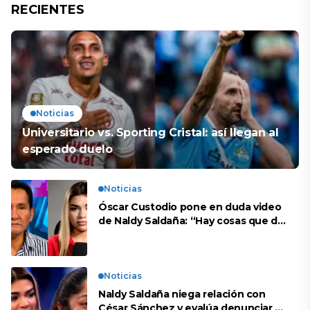
RECIENTES
Noticias
Universitario vs. Sporting Cristal: así llegan al
esperado duelo
Noticias
Óscar Custodio pone en duda video
de Naldy Saldaña: “Hay cosas que de
repente se han editado”
Noticias
Naldy Saldaña niega relación con
César Sánchez y evalúa denunciar a