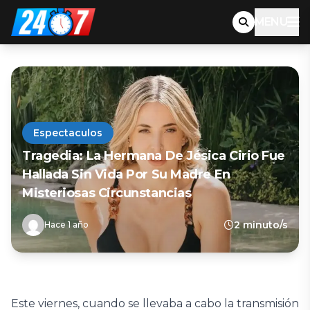
MENU
Espectaculos
Tragedia: La Hermana De Jésica Cirio Fue
Hallada Sin Vida Por Su Madre En
Misteriosas Circunstancias
2 minuto/s
Hace 1 año
Este viernes, cuando se llevaba a cabo la transmisión