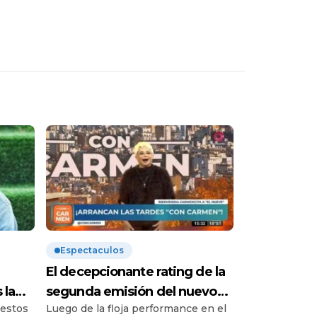
Espectaculos
El decepcionante rating de la
 la
segunda emisión del nuevo
 estos
Luego de la floja performance en el
ra:
programa de Carmen Barbieri