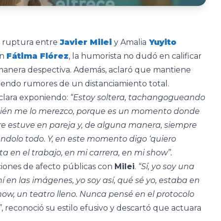
a ruptura entre
Javier Milei
y Amalia
Yuyito
on
Fátima Flórez
, la humorista no dudó en calificar
manera despectiva. Además, aclaró que mantiene
iendo rumores de un distanciamiento total.
clara exponiendo:
“Estoy soltera, tachangogueando
ién me lo merezco, porque es un momento donde
mpre estuve en pareja y, de alguna manera, siempre
ndolo todo. Y, en este momento digo ‘quiero
ta en el trabajo, en mi carrera, en mi show”.
ciones de afecto públicas con
Milei
.
“Sí, yo soy una
 en las imágenes, yo soy así, qué sé yo, estaba en
 show, un teatro lleno. Nunca pensé en el protocolo
”
, reconoció su estilo efusivo y descartó que actuara