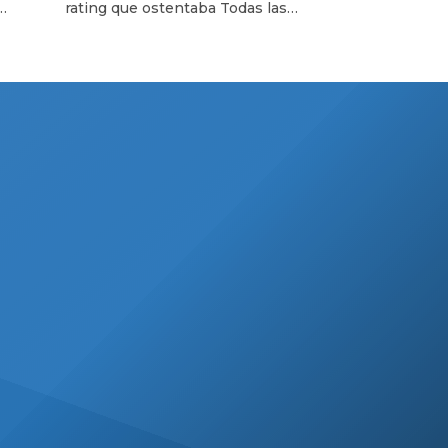
rating que ostentaba Todas las
en El Nueve
lista
Tardes, El Nueve decidió ir por una
luego
nueva apuesta para cubrir ese
e
horario y los directivos del canal
en
confiaron en la popularidad y oficio
ra a
de Carmen Barbieri. Sin embargo,
rgo.
tras un alentador debut, la
conductora obtuvo este martes en
la segunda emisión del ciclo […]