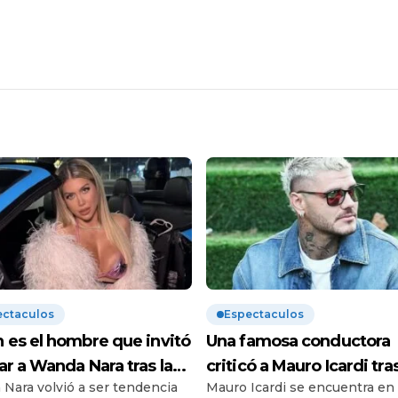
ectaculos
Espectaculos
 es el hombre que invitó
Una famosa conductora
ar a Wanda Nara tras la
criticó a Mauro Icardi tras
Nara volvió a ser tendencia
Mauro Icardi se encuentra en
audiencia con Mauro
audiencia con Wanda Na