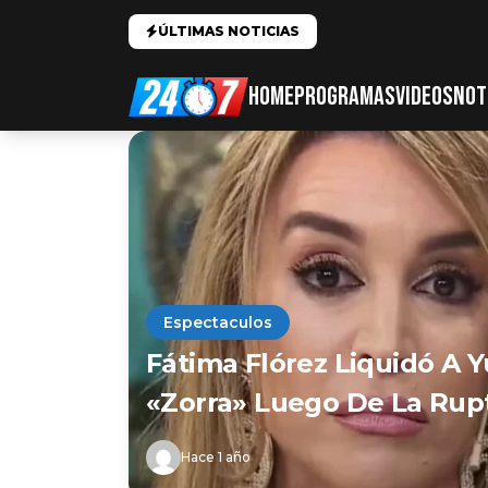
ÚLTIMAS NOTICIAS
HOME
PROGRAMAS
VIDEOS
NOT
Espectaculos
Fátima Flórez Liquidó A Y
«zorra» Luego De La Rupt
Hace 1 año