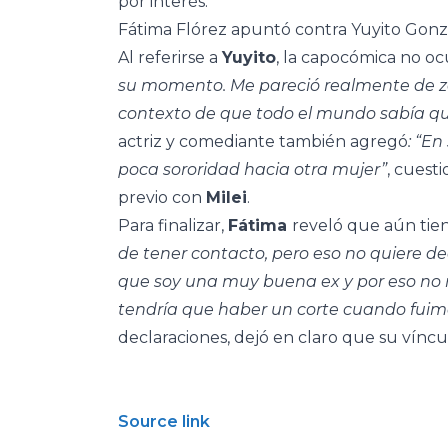
por interés.
Fátima Flórez apuntó contra Yuyito Gonzá
Al referirse a
Yuyito
, la capocómica no oc
su momento. Me pareció realmente de zor
contexto de que todo el mundo sabía qu
actriz y comediante también agregó
: “E
poca sororidad hacia otra mujer”
, cuest
previo con
Milei
.
Para finalizar,
Fátima
reveló que aún tien
de tener contacto, pero eso no quiere de
que soy una muy buena ex y por eso no 
tendría que haber un corte cuando fuim
declaraciones, dejó en claro que su vínc
Source link