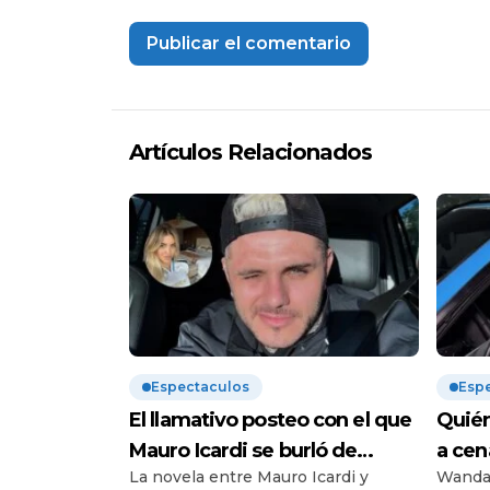
Artículos Relacionados
Espectaculos
Esp
El llamativo posteo con el que
Quién
Mauro Icardi se burló de
a cen
La novela entre Mauro Icardi y
Wanda 
Wanda Nara tras la audiencia
dura 