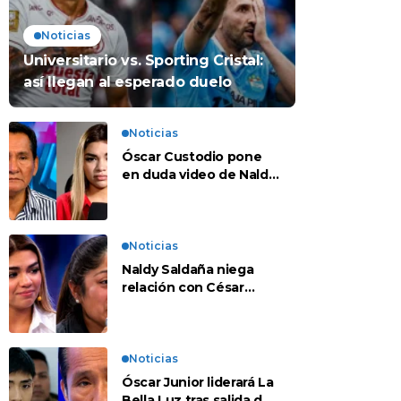
Noticias
Universitario vs. Sporting Cristal:
así llegan al esperado duelo
Noticias
Óscar Custodio pone
en duda video de Naldy
Saldaña: “Hay cosas
que de repente se han
editado”
Noticias
Naldy Saldaña niega
relación con César
Sánchez y evalúa
denunciar a su esposa:
“Es una difamación”
Noticias
Óscar Junior liderará La
Bella Luz tras salida de