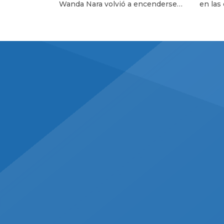
Wanda Nara volvió a encenderse
en las
de divorcio
Icardi
luego de lo que fue la audiencia de
tema p
divorcio que los tuvo frente a frente
progra
en Italia después de mucho tiempo
conduc
que no se veían las caras. En las
nada d
últimas horas, Yanina Latorre reveló
que ma
detalles de esta reunión. «Wanda y
durant
Mauro se mataron… Escándalo, […]
Italia.
empresa