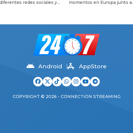
 diferentes redes sociales y
momentos en Europa junto a
«Me cuesta creer que…»
rincipal en los diferentes
Eugenia China Suárez. El futbo
mas de espectáculo. Es que la
tuvo un día bastante agitado 
tora de Telefe no pasó para
de la audiencia de divorcio qu
esapercibida en la audiencia
mantuvo junto a Wanda Nara 
ntuvo con Mauro Icardi
Italia, reunión que los puso ca
e la jornada del miércoles en
cara después de un tiempo la
 Lejos de la sencillez, la
Luego de algunas horas, las
ria llegó al lugar […]
primeras informaciones
comenzaron […]
Android
AppStore
COPYRIGHT © 2026 - CONNECTION STREAMING