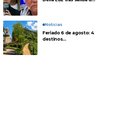
su padre por polémica
con Naldy Saldaña
Noticias
Feriado 6 de agosto: 4
destinos
recomendados para
disfrutar el descanso