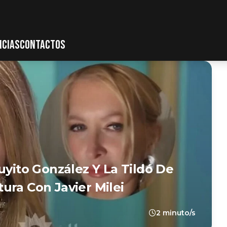
ICIAS
CONTACTOS
uyito González Y La Tildó De
ura Con Javier Milei
2 minuto/s