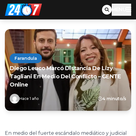
MENU
Farandula
Diego Leuco Marcó Distancia De Lizy
Tagliani En Medio Del Conflicto – GENTE
Online
4 minuto/s
Hace 1 año
En medio del fuerte escándalo mediático y judicial