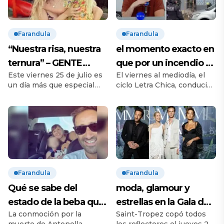
Farandula
Farandula
“Nuestra risa, nuestra
el momento exacto en
ternura” – GENTE
que por un incendio se
Este viernes 25 de julio es
El viernes al mediodía, el
Online
cortó en vivo la
un día más que especial
ciclo Letra Chica, conducido
transmisión de Neura –
para Luisana Lopilato y
por Nicolás Promanzio,
GENTE Online
Michael Bublé. Su hija Vida
vivió un momento de
-la tercera, luego de Noah y
tensión absoluta al aire
Elías, y antes que Cielo–
cuando un incendio obligó
cumplió 7 años y ambos
a interrumpir la
padres decidieron
transmisión en vivo y
celebrarlo de una forma
evacuar de inmediato las
muy íntima y emotiva:
instalaciones de Neura, el
Farandula
Farandula
compartieron en redes
canal de streaming de
sociales videos que recorre,
Alejandro Fantino. Todo
Qué se sabe del
moda, glamour y
a través […]
ocurrió cerca de las 12:30,
estado de la beba que
estrellas en la Gala de
mientras el periodista
La conmoción por la
Saint-Tropez copó todos
nació tras la muerte de
Verano de Gala One
rosarino […]
muerte de Antonella
los reflectores el jueves 24