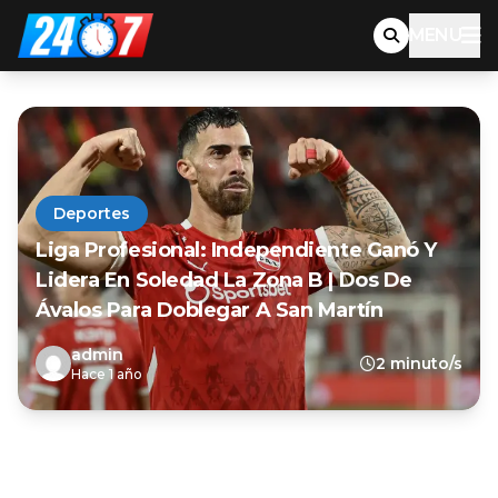
MENU
Deportes
Liga Profesional: Independiente Ganó Y
Lidera En Soledad La Zona B | Dos De
Ávalos Para Doblegar A San Martín
admin
2 minuto/s
Hace 1 año