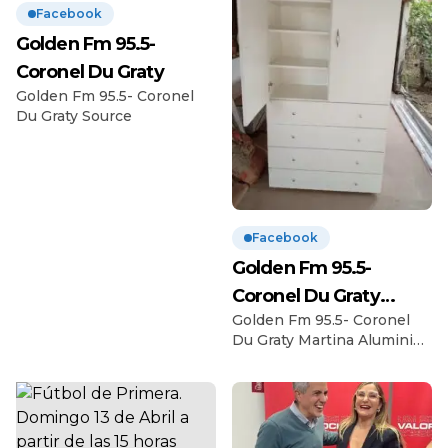
Facebook
Golden Fm 95.5-
Coronel Du Graty
Golden Fm 95.5- Coronel
Du Graty Source
Facebook
Golden Fm 95.5-
Coronel Du Graty
Golden Fm 95.5- Coronel
Martina Aluminios De
Du Graty Martina Aluminios
Samuel Galfi
De Samuel Galfi
¡Encuentra…
¡Encuentra las mejores
soluciones en Aluminio
Martina!
En Aluminio
Martina, nos